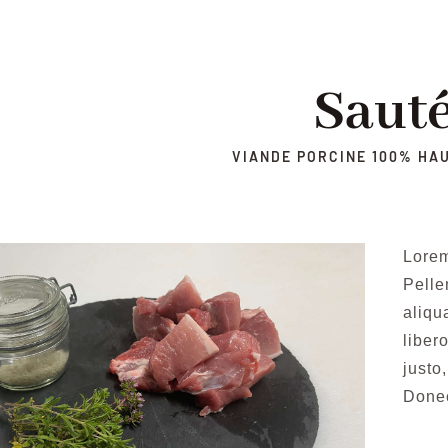
Saut
VIANDE PORCINE 100% HA
Lorem
Pelle
aliqu
liber
justo
Donec